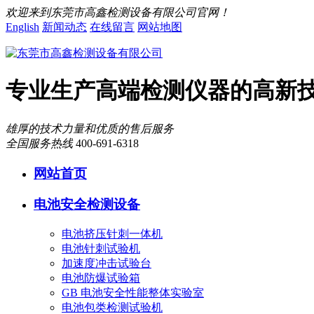
欢迎来到东莞市高鑫检测设备有限公司官网！
English
新闻动态
在线留言
网站地图
专业生产高端检测仪器的高新
雄厚的技术力量和优质的售后服务
全国服务热线
400-691-6318
网站首页
电池安全检测设备
电池挤压针刺一体机
电池针刺试验机
加速度冲击试验台
电池防爆试验箱
GB 电池安全性能整体实验室
电池包类检测试验机