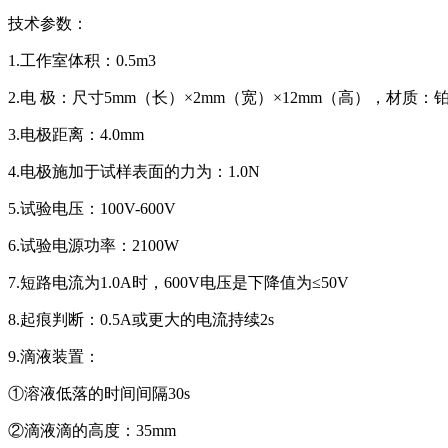
技术参数：
1.工作室体积：0.5m3
2.电 极：尺寸5mm（长）×2mm（宽）×12mm（高），材质
3.电极距离：4.0mm
4.电极施加于试样表面的力为：1.0N
5.试验电压：100V-600V
6.试验电源功率：2100W
7.短路电流为1.0A时，600V电压是下降值为≤50V
8.起痕判断：0.5A或更大的电流持续2s
9.滴液装置：
①溶液低落的时间间隔30s
②滴液滴的高度：35mm