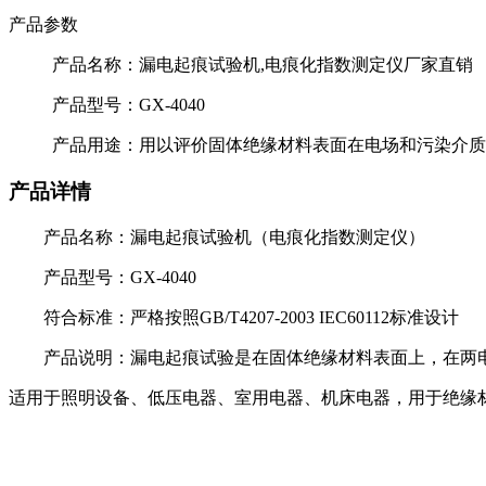
产品参数
产品名称：
漏电起痕试验机,电痕化指数测定仪厂家直销
产品型号：
GX-4040
产品用途：
用以评价固体绝缘材料表面在电场和污染介质
产品详情
产品名称：漏电起痕试验机（电痕化指数测定仪）
产品型号：GX-4040
符合标准：严格按照GB/T4207-2003 IEC60112标准设计
产品说明：漏电起痕试验是在固体绝缘材料表面上，在两
适用于照明设备、低压电器、室用电器、机床电器，用于绝缘