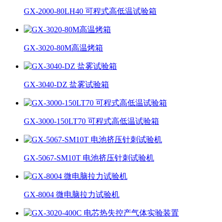
GX-2000-80LH40 可程式高低温试验箱
GX-3020-80M高温烤箱
GX-3040-DZ 盐雾试验箱
GX-3000-150LT70 可程式高低温试验箱
GX-5067-SM10T 电池挤压针刺试验机
GX-8004 微电脑拉力试验机