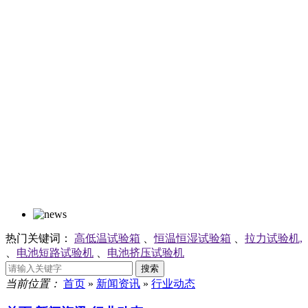
热门关键词：
高低温试验箱
、
恒温恒湿试验箱
、
拉力试验机,
、
电池短路试验机
、
电池挤压试验机
当前位置：
首页
»
新闻资讯
»
行业动态