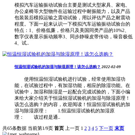
模拟汽车运输振动试验台主要是测试大型家具、家电、
办公桌椅等大型物件在运输过程中耐振能力，以及产品
包装装后模拟运输之震动试验，用以评估产品之耐震动
程度。下面一起来认识一下模拟汽车运输振动试验台的
特点：1、价格低廉，价格只及美国同类产品的10%2、
数字仪表显示振动频率3、同步静噪皮带传动，噪音极低
4、试..
恒温恒湿试验机的加湿与除湿原理！该怎么选购？
2022-02-09
使用恒温恒湿试验机进行试验，经常使用加湿功
能，在试验过程中，有加湿功能，相应的除湿功能。在
试验中，加湿和除湿是一起配合完成试验的，下面小编
来给大家介绍关于恒温恒湿试验机的加湿与除湿原理！
该怎么选购？的内容，欢迎阅读！恒温恒湿试验机的加
湿与除湿原理： 1.恒温恒湿试验机的加湿原
理： 该过程是通..
共65条数据
当前第1/9页
首页
上一页
1
2
3
4
5
下一页
末页