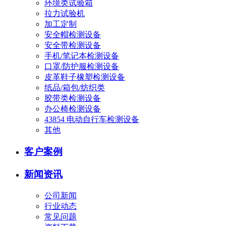
环境类试验箱
拉力试验机
加工定制
安全帽检测设备
安全带检测设备
手机/笔记本检测设备
口罩/防护服检测设备
皮革鞋子橡塑检测设备
纸品/箱包/纺织类
胶带类检测设备
办公椅检测设备
43854 电动自行车检测设备
其他
客户案例
新闻资讯
公司新闻
行业动态
常见问题