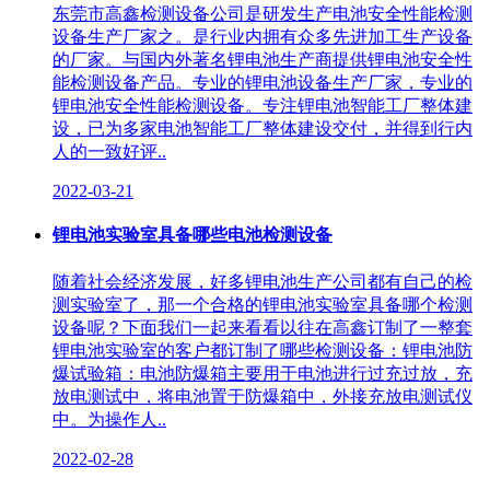
东莞市高鑫检测设备公司是研发生产电池安全性能检测
设备生产厂家之。是行业内拥有众多先进加工生产设备
的厂家。与国内外著名锂电池生产商提供锂电池安全性
能检测设备产品。专业的锂电池设备生产厂家，专业的
锂电池安全性能检测设备。专注锂电池智能工厂整体建
设，已为多家电池智能工厂整体建设交付，并得到行内
人的一致好评..
2022-03-21
锂电池实验室具备哪些电池检测设备
随着社会经济发展，好多锂电池生产公司都有自己的检
测实验室了，那一个合格的锂电池实验室具备哪个检测
设备呢？下面我们一起来看看以往在高鑫订制了一整套
锂电池实验室的客户都订制了哪些检测设备：锂电池防
爆试验箱：电池防爆箱主要用于电池进行过充过放，充
放电测试中，将电池置于防爆箱中，外接充放电测试仪
中。为操作人..
2022-02-28