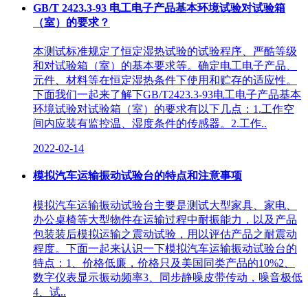
GB/T 2423.3-93 电工电子产品基本环境试验对试验箱
（室）的要求？
本测试标准规定了恒定湿热试验的试验程序、严酷等级
和对试验箱（室）的基本要求等。确定电工电子产品、
元件、材料等在恒定湿热条件下使用和贮存的适应性。
下面我们一起来了解下GB/T2423.3-93电工电子产品基本
环境试验对试验箱（室）的要求有以下几点：1.工作空
间内应装有监控温、湿度条件的传感器。2.工作..
2022-02-14
模拟汽车运输振动试验台的特点和注意事项
模拟汽车运输振动试验台主要是测试大型家具、家电、
办公桌椅等大型物件在运输过程中耐振能力，以及产品
包装装后模拟运输之震动试验，用以评估产品之耐震动
程度。下面一起来认识一下模拟汽车运输振动试验台的
特点：1、价格低廉，价格只及美国同类产品的10%2、
数字仪表显示振动频率3、同步静噪皮带传动，噪音极低
4、试..