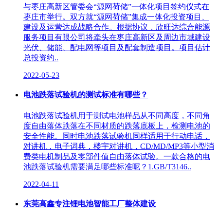
与枣庄高新区管委会“源网荷储”一体化项目签约仪式在
枣庄市举行。双方就“源网荷储”集成一体化投资项目、
建设及运营达成战略合作。根据协议，欣旺达综合能源
服务项目有限公司将牵头在枣庄高新区及周边市域建设
光伏、储能、配电网等项目及配套制造项目。项目估计
总投资约..
2022-05-23
电池跌落试验机的测试标准有哪些？
电池跌落试验机用于测试电池样品从不同高度，不同角
度自由落体跌落在不同材质的跌落底板上，检测电池的
安全性能。同时电池跌落试验机同样适用于行动电话，
对讲机，电子词典，楼宇对讲机，CD/MD/MP3等小型消
费类电机制品及零部件值自由落体试验。一款合格的电
池跌落试验机需要满足哪些标准呢？1.GB/T3146..
2022-04-11
东莞高鑫专注锂电池智能工厂整体建设