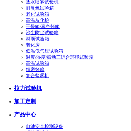
盐水喷雾试验机
耐臭氧试验箱
老化试验箱
高温灰化炉
干燥箱/真空烤箱
沙尘防尘试验箱
淋雨试验箱
老化房
低温低气压试验箱
温度/湿度/振动三综合环境试验箱
高温试验箱
精密烤箱
复合盐雾机
拉力试验机
加工定制
产品中心
电池安全检测设备