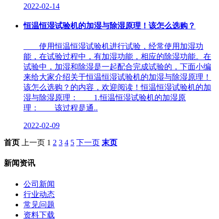
2022-02-14
恒温恒湿试验机的加湿与除湿原理！该怎么选购？
使用恒温恒湿试验机进行试验，经常使用加湿功
能，在试验过程中，有加湿功能，相应的除湿功能。在
试验中，加湿和除湿是一起配合完成试验的，下面小编
来给大家介绍关于恒温恒湿试验机的加湿与除湿原理！
该怎么选购？的内容，欢迎阅读！恒温恒湿试验机的加
湿与除湿原理： 1.恒温恒湿试验机的加湿原
理： 该过程是通..
2022-02-09
首页
上一页
1
2
3
4
5
下一页
末页
新闻资讯
公司新闻
行业动态
常见问题
资料下载