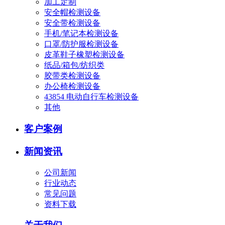
加工定制
安全帽检测设备
安全带检测设备
手机/笔记本检测设备
口罩/防护服检测设备
皮革鞋子橡塑检测设备
纸品/箱包/纺织类
胶带类检测设备
办公椅检测设备
43854 电动自行车检测设备
其他
客户案例
新闻资讯
公司新闻
行业动态
常见问题
资料下载