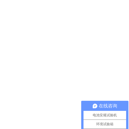
在线咨询
电池安规试验机
环境试验箱