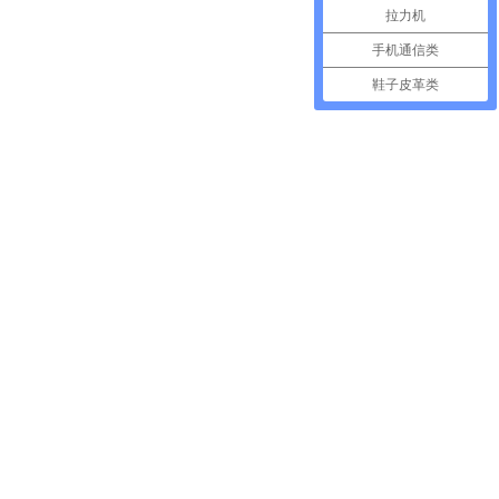
拉力机
手机通信类
鞋子皮革类