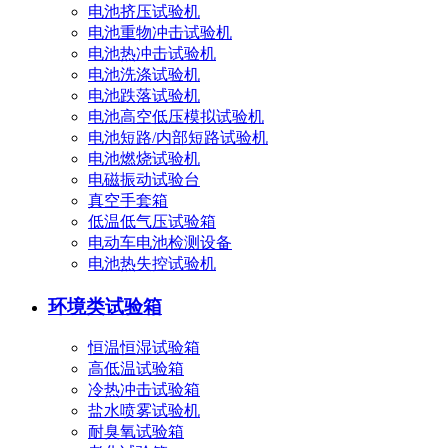
电池挤压试验机
电池重物冲击试验机
电池热冲击试验机
电池洗涤试验机
电池跌落试验机
电池高空低压模拟试验机
电池短路/内部短路试验机
电池燃烧试验机
电磁振动试验台
真空手套箱
低温低气压试验箱
电动车电池检测设备
电池热失控试验机
环境类试验箱
恒温恒湿试验箱
高低温试验箱
冷热冲击试验箱
盐水喷雾试验机
耐臭氧试验箱