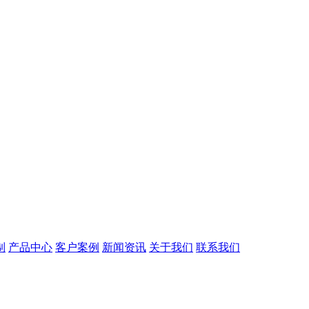
制
产品中心
客户案例
新闻资讯
关于我们
联系我们