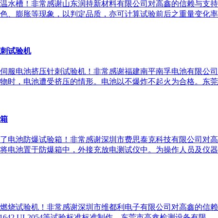
温水槽！非常感谢山东润持新材料有限公司对高鑫的信赖与支持
色、膨胀等现象，以判定品质，亦可计算试验前后之重量变化率，
刺试验机
伺服电池挤压针刺试验机！非常感谢福建南平南孚电池有限公司
物时，电池遭受挤压的情形。电池以不爆炸不起火为合格。东莞市
箱
了电池防爆试验箱！非常感谢深圳市费思泰克科技有限公司对高
将电池置于防爆箱中，外接充放电测试仪中。为操作人员及仪器进
燃烧试验机！非常感谢深圳市维都利电子有限公司对高鑫的信赖
,Ul1642,UL2054等试验标准标准制作。东莞市高鑫检测设备有限..