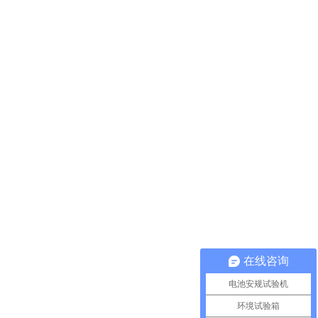
在线咨询
电池安规试验机
环境试验箱