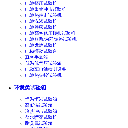
电池挤压试验机
电池重物冲击试验机
电池热冲击试验机
电池洗涤试验机
电池跌落试验机
电池高空低压模拟试验机
电池短路/内部短路试验机
电池燃烧试验机
电磁振动试验台
真空手套箱
低温低气压试验箱
电动车电池检测设备
电池热失控试验机
环境类试验箱
恒温恒湿试验箱
高低温试验箱
冷热冲击试验箱
盐水喷雾试验机
耐臭氧试验箱