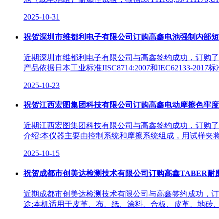
2025-10-31
祝贺深圳市维都利电子有限公司订购高鑫电池强制内部短
近期深圳市维都利电子有限公司与高鑫签约成功，订购了
产品依据日本工业标准JISC8714:2007和IEC6213
2025-10-23
祝贺江西宏图集团科技有限公司订购高鑫电动摩擦色牢度
近期江西宏图集团科技有限公司与高鑫签约成功，订购了
介绍:本仪器主要由控制系统和摩擦系统组成，用试样夹
2025-10-15
祝贺成都市创美达检测技术有限公司订购高鑫TABER耐
近期成都市创美达检测技术有限公司与高鑫签约成功，订
途:本机适用于皮革、布、纸、涂料、合板、皮革、地砖