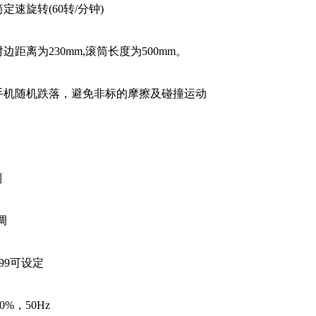
筒定速旋转
(60转/分钟)
对边距离为
230mm,滚筒长度为
5
00mm。
手机随机跌落，避免非标的摩擦及碰撞运动
制
可调
999可设定
10%，50Hz