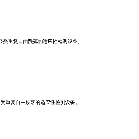
经受重复自由跌落的适应性检测设备。
和经受重复自由跌落的适应性检测设备。