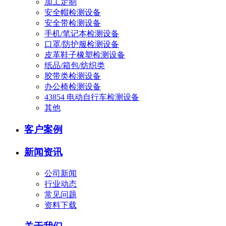
加工定制
安全帽检测设备
安全带检测设备
手机/笔记本检测设备
口罩/防护服检测设备
皮革鞋子橡塑检测设备
纸品/箱包/纺织类
胶带类检测设备
办公椅检测设备
43854 电动自行车检测设备
其他
客户案例
新闻资讯
公司新闻
行业动态
常见问题
资料下载