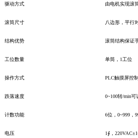
驱动方式
由电机实现滚
滚筒尺寸
八边形，平行
结构优势
滚筒结构保证
工位数量
单筒
，
1工位
操作方式
PLC触摸屏控
跌落速度
0~100转/min
计数功能
6位，0~999
，
电压
1∮，220VAC±