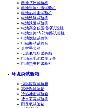
电池挤压试验机
电池重物冲击试验机
电池热冲击试验机
电池洗涤试验机
电池跌落试验机
电池高空低压模拟试验机
电池短路/内部短路试验机
电池燃烧试验机
电磁振动试验台
真空手套箱
低温低气压试验箱
电动车电池检测设备
电池热失控试验机
环境类试验箱
恒温恒湿试验箱
高低温试验箱
冷热冲击试验箱
盐水喷雾试验机
耐臭氧试验箱