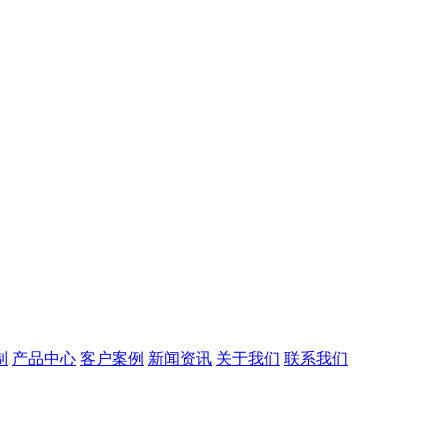
制
产品中心
客户案例
新闻资讯
关于我们
联系我们