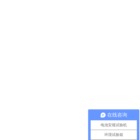
在线咨询
电池安规试验机
环境试验箱