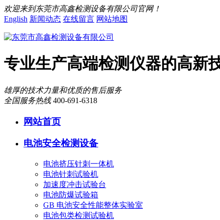
欢迎来到东莞市高鑫检测设备有限公司官网！
English
新闻动态
在线留言
网站地图
专业生产高端检测仪器的高新
雄厚的技术力量和优质的售后服务
全国服务热线
400-691-6318
网站首页
电池安全检测设备
电池挤压针刺一体机
电池针刺试验机
加速度冲击试验台
电池防爆试验箱
GB 电池安全性能整体实验室
电池包类检测试验机