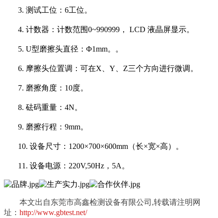
3.
测试工位：
6工位。
4.
计数器：计数范围
0~990999， LCD 液晶屏显示。
5.
U型磨擦头直径：Φ1mm。。
6.
摩擦头位置调：可在
X、Y、Z三个方向进行微调。
7.
磨擦角度：
10度。
8.
砝码重量：
4N。
9.
磨擦行程：
9mm。
10.
设备尺寸：
1200×700×600mm（长×宽×高）。
11.
设备电源：
220V,50Hz，5A。
本文出自东莞市高鑫检测设备有限公司,转载请注明网
址：
http://www.gbtest.net/