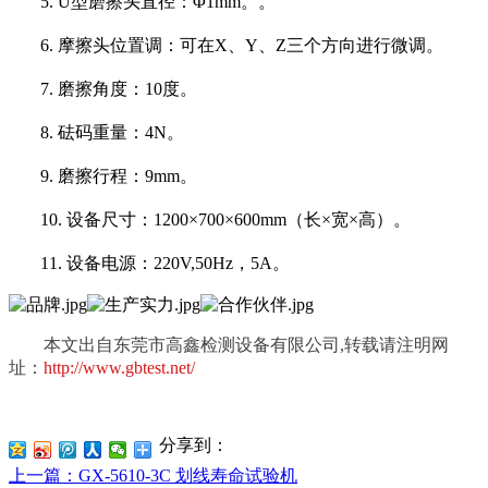
5.
U型磨擦头直径：Φ1mm。。
6.
摩擦头位置调：可在
X、Y、Z三个方向进行微调。
7.
磨擦角度：
10度。
8.
砝码重量：
4N。
9.
磨擦行程：
9mm。
10.
设备尺寸：
1200×700×600mm（长×宽×高）。
11.
设备电源：
220V,50Hz，5A。
本文出自东莞市高鑫检测设备有限公司,转载请注明网
址：
http://www.gbtest.net/
分享到：
上一篇
：GX-5610-3C 划线寿命试验机