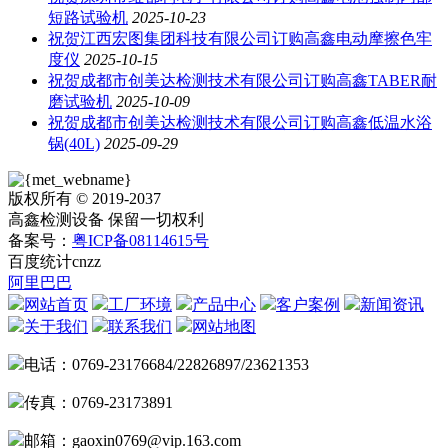
短路试验机
2025-10-23
祝贺江西宏图集团科技有限公司订购高鑫电动摩擦色牢
度仪
2025-10-15
祝贺成都市创美达检测技术有限公司订购高鑫TABER耐
磨试验机
2025-10-09
祝贺成都市创美达检测技术有限公司订购高鑫低温水浴
锅(40L)
2025-09-29
版权所有 © 2019-2037
高鑫检测设备 保留一切权利
备案号：
粤ICP备08114615号
百度统计
cnzz
阿里巴巴
网站首页
工厂环境
产品中心
客户案例
新闻资讯
关于我们
联系我们
网站地图
电话：0769-23176684/22826897/23621353
传真：0769-23173891
邮箱：gaoxin0769@vip.163.com