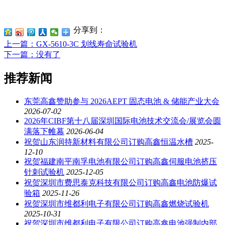
分享到：
上一篇
：GX-5610-3C 划线寿命试验机
下一篇
：没有了
推荐新闻
东莞高鑫赞助参与 2026AEPT 固态电池 & 储能产业大会
2026-07-02
2026年CIBF第十八届深圳国际电池技术交流会/展览会圆
满落下帷幕
2026-06-04
祝贺山东润持新材料有限公司订购高鑫恒温水槽
2025-
12-10
祝贺福建南平南孚电池有限公司订购高鑫伺服电池挤压
针刺试验机
2025-12-05
祝贺深圳市费思泰克科技有限公司订购高鑫电池防爆试
验箱
2025-11-26
祝贺深圳市维都利电子有限公司订购高鑫燃烧试验机
2025-10-31
祝贺深圳市维都利电子有限公司订购高鑫电池强制内部