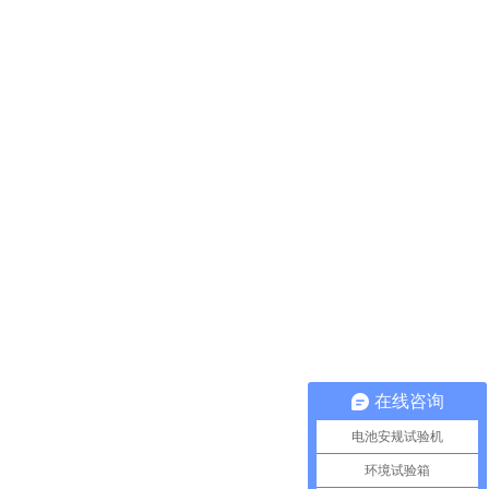
在线咨询
电池安规试验机
环境试验箱