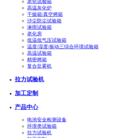
老化试验箱
高温灰化炉
干燥箱/真空烤箱
沙尘防尘试验箱
淋雨试验箱
老化房
低温低气压试验箱
温度/湿度/振动三综合环境试验箱
高温试验箱
精密烤箱
复合盐雾机
拉力试验机
加工定制
产品中心
电池安全检测设备
环境类试验箱
拉力试验机