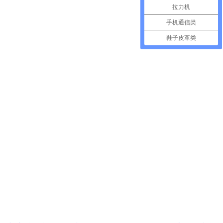
拉力机
手机通信类
鞋子皮革类