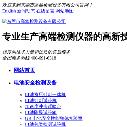
欢迎来到东莞市高鑫检测设备有限公司官网！
English
新闻动态
在线留言
网站地图
专业生产高端检测仪器的高新
雄厚的技术力量和优质的售后服务
全国服务热线
400-691-6318
网站首页
电池安全检测设备
电池挤压针刺一体机
电池针刺试验机
加速度冲击试验台
电池防爆试验箱
GB 电池安全性能整体实验室
电池包类检测试验机