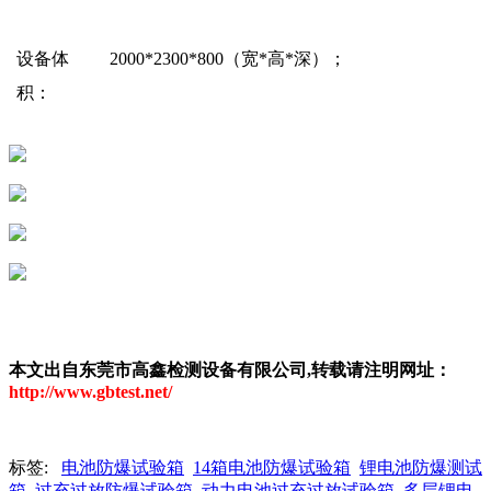
设备体
2000*2300*800（宽*高*深）；
积
：
本文出自东莞市高鑫检测设备有限公司
,
转载请注明网址：
http://www.gbtest.net/
标签:
电池防爆试验箱
14箱电池防爆试验箱
锂电池防爆测试
箱
过充过放防爆试验箱
动力电池过充过放试验箱
多层锂电