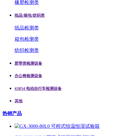
橡塑检测类
纸品/箱包/纺织类
纸品检测类
箱包检测类
纺织检测类
胶带类检测设备
办公椅检测设备
43854 电动自行车检测设备
其他
热销产品