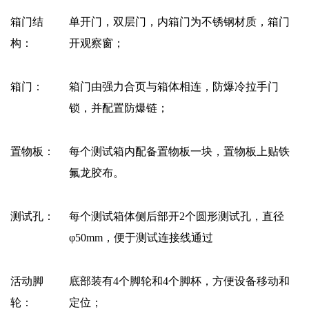
箱门结
单开门，双层门，内箱门为不锈钢材质，箱门
构
：
开观察窗；
箱门
：
箱门由强力合页与箱体相连，防爆冷拉手门
锁，并配置防爆链；
置物板
：
每个测试箱内配备置物板一块，置物板上贴铁
氟龙胶布。
测试孔
：
每个测试箱体侧后部开
2个圆形测试孔，直径
φ50mm，便于测试连接线通过
活动脚
底部装有
4个脚轮和4个脚杯，方便设备移动和
轮
：
定位；