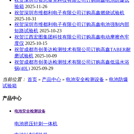
祝贺深圳市费思泰克科技有限公司订购高鑫电池防爆试
验箱
2025-11-26
祝贺深圳市维都利电子有限公司订购高鑫燃烧试验机
2025-10-31
祝贺深圳市维都利电子有限公司订购高鑫电池强制内部
短路试验机
2025-10-23
祝贺江西宏图集团科技有限公司订购高鑫电动摩擦色牢
度仪
2025-10-15
祝贺成都市创美达检测技术有限公司订购高鑫TABER耐
磨试验机
2025-10-09
祝贺成都市创美达检测技术有限公司订购高鑫低温水浴
锅(40L)
2025-09-29
当前位置：
首页
»
产品中心
»
电池安全检测设备
»
电池防爆
试验箱
产品中心
电池安全检测设备
电池挤压针刺一体机