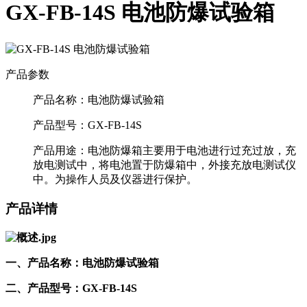
GX-FB-14S 电池防爆试验箱
产品参数
产品名称：
电池防爆试验箱
产品型号：
GX-FB-14S
产品用途：
电池防爆箱主要用于电池进行过充过放，充
放电测试中，将电池置于防爆箱中，外接充放电测试仪
中。为操作人员及仪器进行保护。
产品详情
一、产品名称：
电池防爆试验箱
二、产品型号：
GX-FB-14S