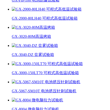
GX-FB-100 电池防爆试验箱
GX-2000-80LH40 可程式高低温试验箱
GX-3020-80M高温烤箱
GX-3040-DZ 盐雾试验箱
GX-3000-150LT70 可程式高低温试验箱
GX-5067-SM10T 电池挤压针刺试验机
GX-8004 微电脑拉力试验机