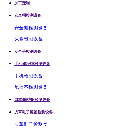
加工定制
安全帽检测设备
安全帽检测设备
头盔检测设备
安全带检测设备
手机/笔记本检测设备
手机检测设备
笔记本检测设备
口罩/防护服检测设备
皮革鞋子橡塑检测设备
皮革鞋子检测类