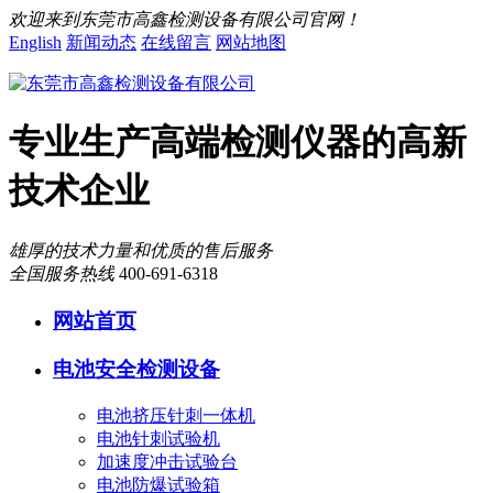
欢迎来到东莞市高鑫检测设备有限公司官网！
English
新闻动态
在线留言
网站地图
专业生产高端检测仪器的高新
技术企业
雄厚的技术力量和优质的售后服务
全国服务热线
400-691-6318
网站首页
电池安全检测设备
电池挤压针刺一体机
电池针刺试验机
加速度冲击试验台
电池防爆试验箱