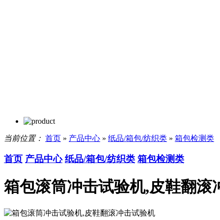
当前位置：
首页
»
产品中心
»
纸品/箱包/纺织类
»
箱包检测类
首页
产品中心
纸品/箱包/纺织类
箱包检测类
箱包滚筒冲击试验机,皮鞋翻滚