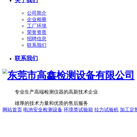
关于我们
公司简介
企业相册
工厂环境
荣誉资质
招聘信息
联系我们
联系我们
专业生产高端检测仪器的高新技术企业
雄厚的技术力量和优质的售后服务
网站首页
电池安全检测设备
环境类试验箱
拉力试验机
加工定