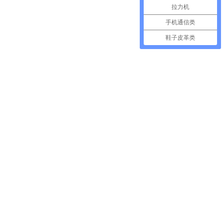
拉力机
手机通信类
鞋子皮革类