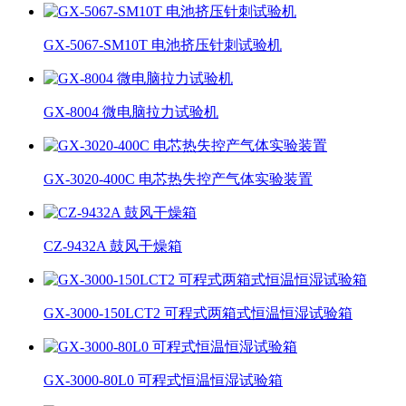
GX-5067-SM10T 电池挤压针刺试验机
GX-8004 微电脑拉力试验机
GX-3020-400C 电芯热失控产气体实验装置
CZ-9432A 鼓风干燥箱
GX-3000-150LCT2 可程式两箱式恒温恒湿试验箱
GX-3000-80L0 可程式恒温恒湿试验箱