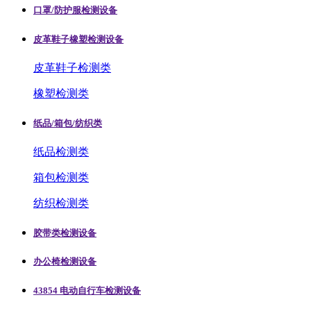
口罩/防护服检测设备
皮革鞋子橡塑检测设备
皮革鞋子检测类
橡塑检测类
纸品/箱包/纺织类
纸品检测类
箱包检测类
纺织检测类
胶带类检测设备
办公椅检测设备
43854 电动自行车检测设备