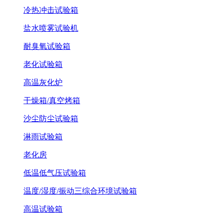
冷热冲击试验箱
盐水喷雾试验机
耐臭氧试验箱
老化试验箱
高温灰化炉
干燥箱/真空烤箱
沙尘防尘试验箱
淋雨试验箱
老化房
低温低气压试验箱
温度/湿度/振动三综合环境试验箱
高温试验箱