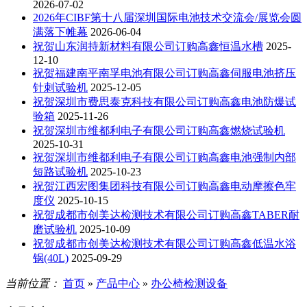
2026-07-02
2026年CIBF第十八届深圳国际电池技术交流会/展览会圆
满落下帷幕
2026-06-04
祝贺山东润持新材料有限公司订购高鑫恒温水槽
2025-
12-10
祝贺福建南平南孚电池有限公司订购高鑫伺服电池挤压
针刺试验机
2025-12-05
祝贺深圳市费思泰克科技有限公司订购高鑫电池防爆试
验箱
2025-11-26
祝贺深圳市维都利电子有限公司订购高鑫燃烧试验机
2025-10-31
祝贺深圳市维都利电子有限公司订购高鑫电池强制内部
短路试验机
2025-10-23
祝贺江西宏图集团科技有限公司订购高鑫电动摩擦色牢
度仪
2025-10-15
祝贺成都市创美达检测技术有限公司订购高鑫TABER耐
磨试验机
2025-10-09
祝贺成都市创美达检测技术有限公司订购高鑫低温水浴
锅(40L)
2025-09-29
当前位置：
首页
»
产品中心
»
办公椅检测设备