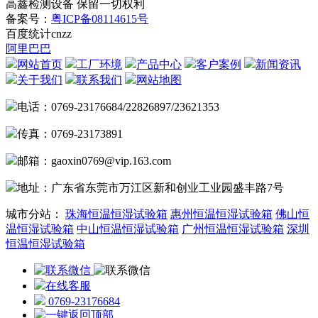
高鑫检测设备 保留一切权利
备案号：
粤ICP备08114615号
百度统计
cnzz
阿里巴巴
网站首页
工厂环境
产品中心
客户案例
新闻资讯
关于我们
联系我们
网站地图
电话：0769-23176684/22826897/23621353
传真：0769-23173891
邮箱：gaoxin0769@vip.163.com
地址：广东省东莞市万江区新和创业工业园盛丰路7号
城市分站：
珠海恒温恒湿试验箱
惠州恒温恒湿试验箱
佛山恒
温恒湿试验箱
中山恒温恒湿试验箱
广州恒温恒湿试验箱
深圳
恒温恒湿试验箱
在线客服
0769-23176684