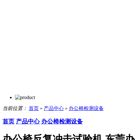
当前位置：
首页
»
产品中心
»
办公椅检测设备
首页
产品中心
办公椅检测设备
办公椅反复冲击试验机,东莞办