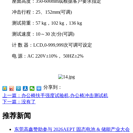
座面高度：350-600mm或根据客户要求指定
冲击行程：25、152mm(可调)
测试荷重：57 kg，102 kg，136 kg
测试速度：10～30 次/分(可調)
计 数 器：LCD,0-999,999次可调可设定
电 源：AC 220V±10%， 50HZ±2%
分享到：
上一篇
：办公椅扶手强度试验机,办公椅冲击测试机
下一篇
：没有了
推荐新闻
东莞高鑫赞助参与 2026AEPT 固态电池 & 储能产业大会