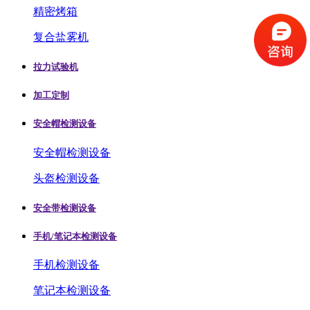
精密烤箱
复合盐雾机
拉力试验机
加工定制
安全帽检测设备
安全帽检测设备
头盔检测设备
安全带检测设备
手机/笔记本检测设备
手机检测设备
笔记本检测设备