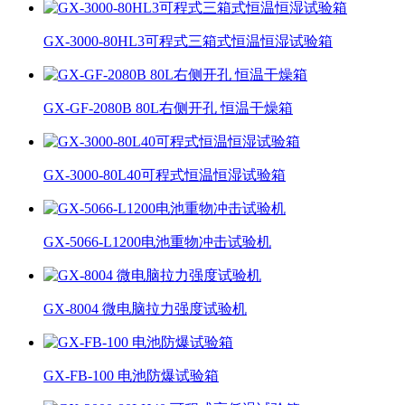
GX-3000-80HL3可程式三箱式恒温恒湿试验箱
GX-GF-2080B 80L右侧开孔 恒温干燥箱
GX-3000-80L40可程式恒温恒湿试验箱
GX-5066-L1200电池重物冲击试验机
GX-8004 微电脑拉力强度试验机
GX-FB-100 电池防爆试验箱