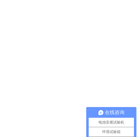
在线咨询
电池安规试验机
环境试验箱