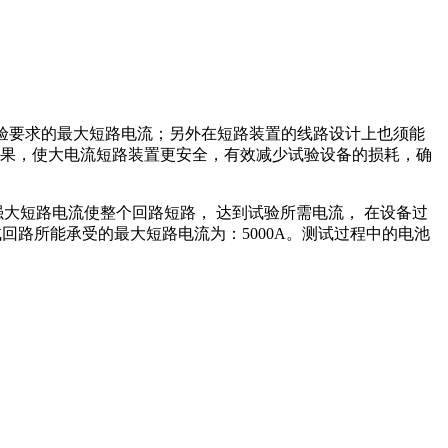
试验要求的最大短路电流；另外在短路装置的线路设计上也须能
果，使大电流短路装置更安全，有效减少试验设备的损耗，确
强大短路电流使整个回路短路， 达到试验所需电流， 在设备过
试回路所能承受的最大短路电流为：5000A。测试过程中的电池