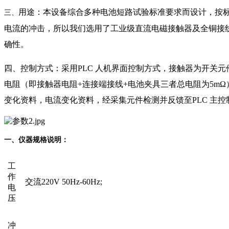
用途
：
本设备综合多种电池短路试验标准要求而设计，按
三、
电流的冲击，所以我们选用了工业级直流电磁接触器及全铜接
确性。
四、
控制方式
：
采
用
PLC 人机界面控制方式，接触器为开关
电阻（即接触器电阻+连接端接线+电池夹具三者总电阻为5mΩ
变化资料，电流变化资料，经采集元件检测并反馈至PLC 主控
一、
仪器规格
说明：
工
作
交流
220V 50Hz-60Hz;
电
压
冲