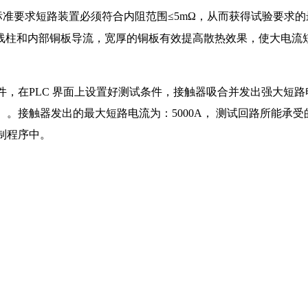
标准要求短路装置必须符合内阻范围
≤5mΩ，从而获得试验要求
线柱和内部铜板导流，宽厚的铜板有效提高散热效果，使大电流
元件，在PLC 界面上设置好测试条件，接触器吸合并发出强大短
）。接触器发出的最大短路电流为：5000A， 测试回路所能承
制程序中。