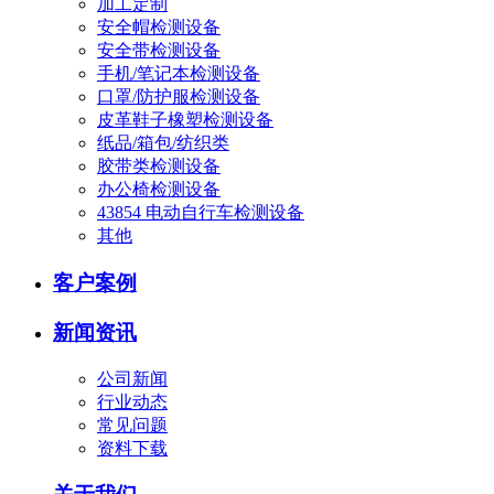
加工定制
安全帽检测设备
安全带检测设备
手机/笔记本检测设备
口罩/防护服检测设备
皮革鞋子橡塑检测设备
纸品/箱包/纺织类
胶带类检测设备
办公椅检测设备
43854 电动自行车检测设备
其他
客户案例
新闻资讯
公司新闻
行业动态
常见问题
资料下载