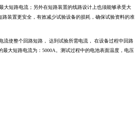
的最大短路电流；另外在短路装置的线路设计上也须能够承受大
短路装置更安全，有效减少试验设备的损耗，确保试验资料的准
路电流使整个回路短路， 达到试验所需电流， 在设备过程中回路
受的最大短路电流为：
5
000A。测试过程中的电池表面温度，电压