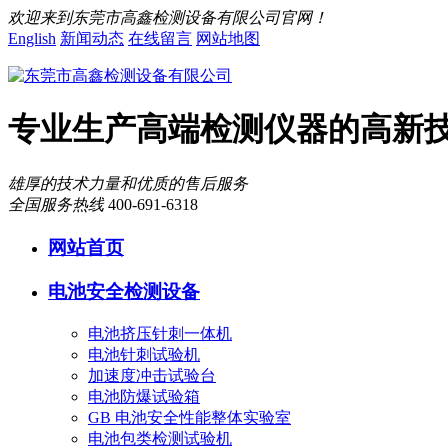
欢迎来到东莞市高鑫检测设备有限公司官网！
English
新闻动态
在线留言
网站地图
专业生产高端检测仪器的高新
雄厚的技术力量和优质的售后服务
全国服务热线
400-691-6318
网站首页
电池安全检测设备
电池挤压针刺一体机
电池针刺试验机
加速度冲击试验台
电池防爆试验箱
GB 电池安全性能整体实验室
电池包类检测试验机