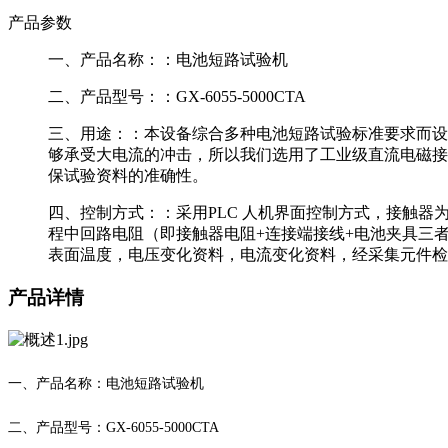
产品参数
一、产品名称：：
电池短路试验机
二、产品型号：：
GX-6055-5000CTA
三、用途：：
本设备综合多种电池短路试验标准要求而设
够承受大电流的冲击，所以我们选用了工业级直流电磁接
保试验资料的准确性。
四、控制方式：：
采用PLC 人机界面控制方式，接触器
程中回路电阻（即接触器电阻+连接端接线+电池夹具三者总
表面温度，电压变化资料，电流变化资料，经采集元件检测
产品详情
一、
产品名称：
电池短路试验机
二、
产品型号：
GX-6055-5000CTA