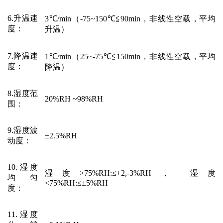
6.升温速
3℃/min
（
-75
~
150℃≦90min，
非线性空载，平均
度
：
升温）
7.降温速
1℃/min
（
25~-75
℃≦
15
0min，
非线性空载，平均
度
：
降温）
8.湿度范
20%RH ~98%RH
围
：
9.湿度波
±2.5%RH
动度
：
10.湿度
湿度
>75%RH:≤+2,-3%RH， 湿度
均匀
<75%RH:≤±5%RH
度
：
11.湿度