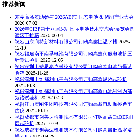
推荐新闻
东莞高鑫赞助参与 2026AEPT 固态电池 & 储能产业大会
2026-07-02
2026年CIBF第十八届深圳国际电池技术交流会/展览会圆
满落下帷幕
2026-06-04
祝贺山东润持新材料有限公司订购高鑫恒温水槽
2025-
12-10
祝贺福建南平南孚电池有限公司订购高鑫伺服电池挤压
针刺试验机
2025-12-05
祝贺深圳市费思泰克科技有限公司订购高鑫电池防爆试
验箱
2025-11-26
祝贺深圳市维都利电子有限公司订购高鑫燃烧试验机
2025-10-31
祝贺深圳市维都利电子有限公司订购高鑫电池强制内部
短路试验机
2025-10-23
祝贺江西宏图集团科技有限公司订购高鑫电动摩擦色牢
度仪
2025-10-15
祝贺成都市创美达检测技术有限公司订购高鑫TABER耐
磨试验机
2025-10-09
祝贺成都市创美达检测技术有限公司订购高鑫低温水浴
锅(40L)
2025-09-29