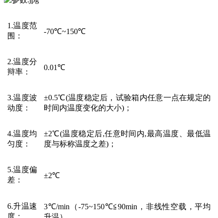
1.温度范
-70℃~150℃
围
：
2.温度分
0.01℃
辩率
：
3.温度波
±0.5℃(温度稳定后，试验箱内任意一点在规定的
动度
：
时间内温度变化的大小)；
4.温度均
±2℃(温度稳定后,任意时间内,最高温度、最低温
匀度
：
度与标称温度之差)；
5.
温度偏
±2℃
差：
6.升温速
3℃/min
（
-75
~
150℃≦90min，
非线性空载，平均
度
：
升温）