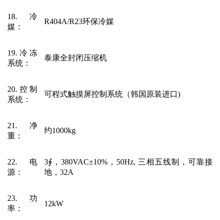
18.冷
R404A/R23环保冷媒
媒
：
19.冷冻
泰康全封闭压缩机
系统
：
20.控制
可程式触摸屏控制系统（韩国原装进口
)
系统
：
21.净
约
1000kg
重
：
22.电
3∮，380VAC±10%，50Hz, 三相五线制，可靠接
源
：
地，32A
23.功
12kW
率
：