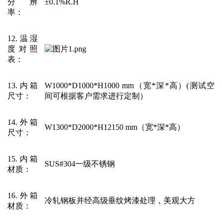
分辨
±0.1%R.H
率
：
12.温湿
度对照
表
：
13.内箱
W1000*D1000*H1000 mm（宽*深*高）(测试空
尺寸
：
间可根据客户需求进行定制）
14.外箱
W1300*D2000*H12150 mm（宽*深*高）
尺寸
：
15.内箱
SUS#304一级不锈钢
材质
：
16.外箱
冷轧钢板并经高级垂纹烤漆处理，美观大方
材质
：