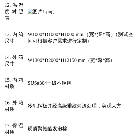
12.温湿
度对照
表
：
13.内箱
W1000*D1000*H1000 mm（宽*深*高）(测试空
尺寸
：
间可根据客户需求进行定制）
14.外箱
W1300*D2000*H12150 mm（宽*深*高）
尺寸
：
15.内箱
SUS#304一级不锈钢
材质
：
16.外箱
冷轧钢板并经高级垂纹烤漆处理，美观大方
材质
：
17.保温
硬质聚氨酯发泡棉
材质
：