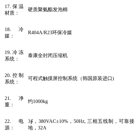
17.保温
硬质聚氨酯发泡棉
材质
：
18.冷
R404A/R23环保冷媒
媒
：
19.冷冻
泰康全封闭压缩机
系统
：
20.控制
可程式触摸屏控制系统（韩国原装进口
)
系统
：
21.净
约
1000kg
重
：
22.电
3∮，380VAC±10%，50Hz, 三相五线制，可靠接
源
：
地，32A