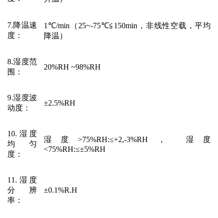
7.降温速
1℃/min
（
25~-75
℃≦
15
0min，
非线性空载，平均
度
：
降温）
8.湿度范
20%RH ~98%RH
围
：
9.湿度波
±2.5%RH
动度
：
10.湿度
湿度
>75%RH:≤+2,-3%RH， 湿度
均匀
<75%RH:≤±5%RH
度
：
11.湿度
分辨
±0.1%R.H
率
：