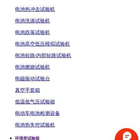
电池热冲击试验机
电池洗涤试验机
电池跌落试验机
电池高空低压模拟试验机
电池短路/内部短路试验机
电池燃烧试验机
电磁振动试验台
真空手套箱
低温低气压试验箱
电动车电池检测设备
电池热失控试验机
环境类试验箱