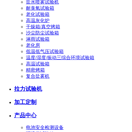
盐水喷雾试验机
耐臭氧试验箱
老化试验箱
高温灰化炉
干燥箱/真空烤箱
沙尘防尘试验箱
淋雨试验箱
老化房
低温低气压试验箱
温度/湿度/振动三综合环境试验箱
高温试验箱
精密烤箱
复合盐雾机
拉力试验机
加工定制
产品中心
电池安全检测设备