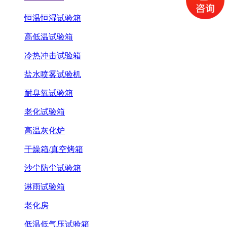
恒温恒湿试验箱
高低温试验箱
冷热冲击试验箱
盐水喷雾试验机
耐臭氧试验箱
老化试验箱
高温灰化炉
干燥箱/真空烤箱
沙尘防尘试验箱
淋雨试验箱
老化房
低温低气压试验箱