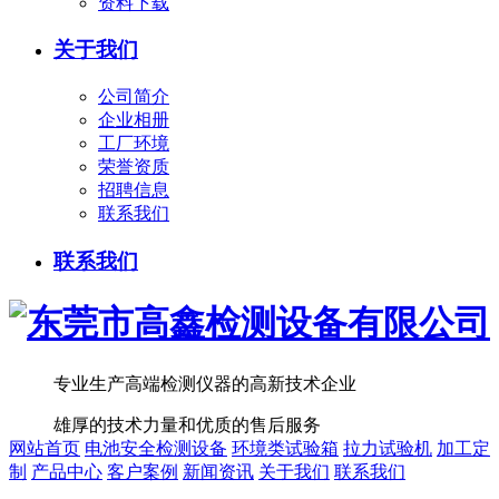
资料下载
关于我们
公司简介
企业相册
工厂环境
荣誉资质
招聘信息
联系我们
联系我们
专业生产高端检测仪器的高新技术企业
雄厚的技术力量和优质的售后服务
网站首页
电池安全检测设备
环境类试验箱
拉力试验机
加工定
制
产品中心
客户案例
新闻资讯
关于我们
联系我们