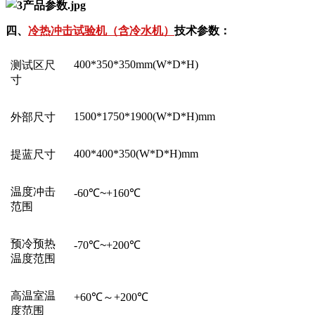
四、
冷热冲击试验机（含冷水机）
技术参数：
400*350*350mm(W
*
D
*
H)
测试区尺
寸
1500
*
1750
*
1900
(W*D*H)mm
外部尺寸
400
*
4
00*
35
0(W*D*H)mm
提蓝尺寸
温度冲击
-
6
0
℃
~
+160
℃
范围
预冷预热
-7
0℃
~
+200
℃
温度范围
高温室温
+6
0℃～+
20
0℃
度范围