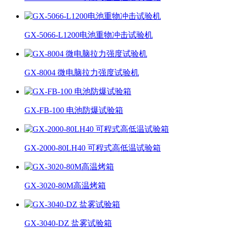
GX-5066-L1200电池重物冲击试验机
GX-8004 微电脑拉力强度试验机
GX-FB-100 电池防爆试验箱
GX-2000-80LH40 可程式高低温试验箱
GX-3020-80M高温烤箱
GX-3040-DZ 盐雾试验箱