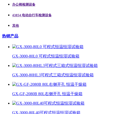
办公椅检测设备
43854 电动自行车检测设备
其他
热销产品
GX-3000-80L0 可程式恒温恒湿试验箱
GX-3000-80HL3可程式三箱式恒温恒湿试验箱
GX-GF-2080B 80L右侧开孔 恒温干燥箱
GX-3000-80L40可程式恒温恒湿试验箱