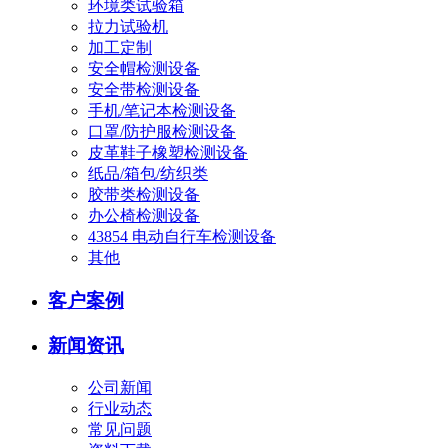
环境类试验箱
拉力试验机
加工定制
安全帽检测设备
安全带检测设备
手机/笔记本检测设备
口罩/防护服检测设备
皮革鞋子橡塑检测设备
纸品/箱包/纺织类
胶带类检测设备
办公椅检测设备
43854 电动自行车检测设备
其他
客户案例
新闻资讯
公司新闻
行业动态
常见问题