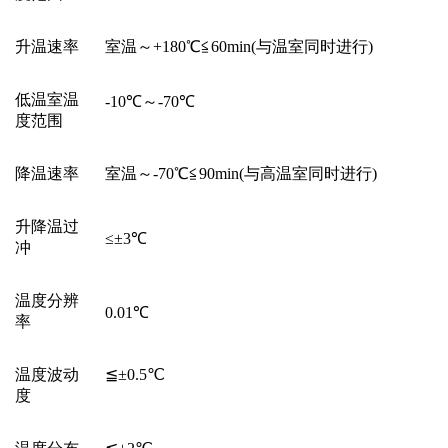
升温速率
室温～
+180
℃≦
60min(
与温室同时进行
)
低温室温
-
10℃～-7
0
℃
度范围
降温速率
室温～
-
7
0
℃≦
90min(
与高温室同时进行
)
升降温过
≤±
3
℃
冲
温度分辨
0.01℃
率
温度波动
≦±
0.5
℃
度