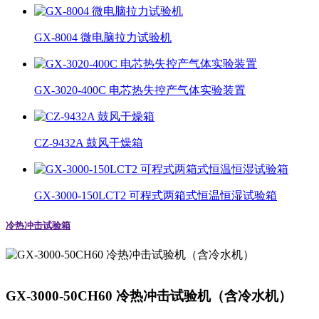
GX-8004 微电脑拉力试验机
GX-3020-400C 电芯热失控产气体实验装置
CZ-9432A 鼓风干燥箱
GX-3000-150LCT2 可程式两箱式恒温恒湿试验箱
冷热冲击试验箱
GX-3000-50CH60 冷热冲击试验机（含冷水机）