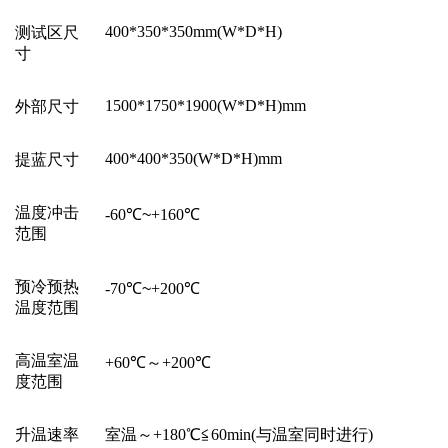
400*350*350mm(W
*
D
*
H)
测试区尺
寸
1500
*
1750
*
1900
(W*D*H)mm
外部尺寸
400
*
4
00*
35
0(W*D*H)mm
提蓝尺寸
温度冲击
-
6
0
℃
~
+160
℃
范围
预冷预热
-7
0℃
~
+200
℃
温度范围
高温室温
+6
0℃～+
20
0℃
度范围
升温速率
室温～
+180
℃≦
60min(
与温室同时进行
)