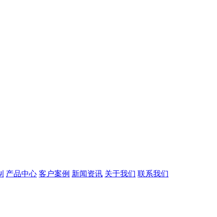
制
产品中心
客户案例
新闻资讯
关于我们
联系我们