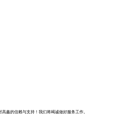
对高鑫的信赖与支持！我们将竭诚做好服务工作。