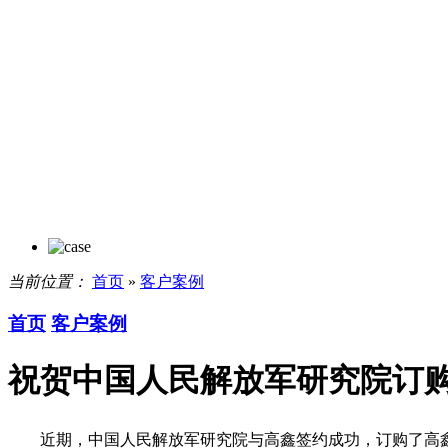
当前位置：
首页
»
客户案例
首页
客户案例
祝贺中国人民解放军研究院订购
近期，中国人民解放军研究院与高鑫签约成功，订购了高