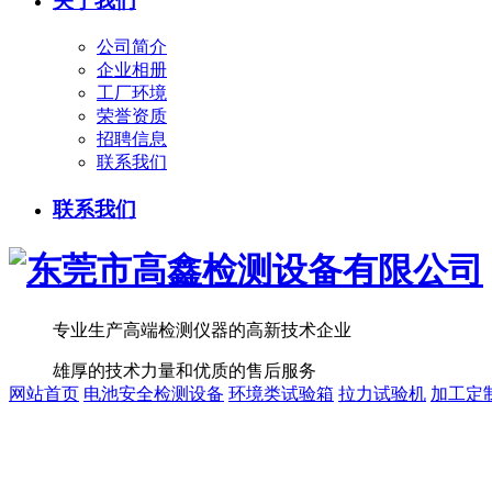
关于我们
公司简介
企业相册
工厂环境
荣誉资质
招聘信息
联系我们
联系我们
专业生产高端检测仪器的高新技术企业
雄厚的技术力量和优质的售后服务
网站首页
电池安全检测设备
环境类试验箱
拉力试验机
加工定