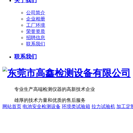
关于我们
公司简介
企业相册
工厂环境
荣誉资质
招聘信息
联系我们
联系我们
专业生产高端检测仪器的高新技术企业
雄厚的技术力量和优质的售后服务
网站首页
电池安全检测设备
环境类试验箱
拉力试验机
加工定