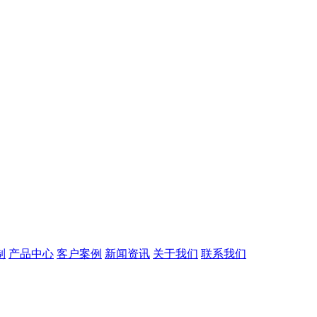
制
产品中心
客户案例
新闻资讯
关于我们
联系我们