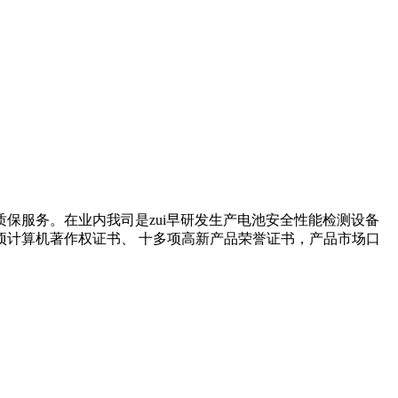
保服务。在业内我司是zui早研发生产电池安全性能检测设备
项计算机著作权证书、 十多项高新产品荣誉证书，产品市场口