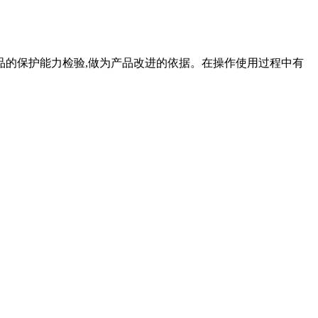
品的保护能力检验,做为产品改进的依据。在操作使用过程中有