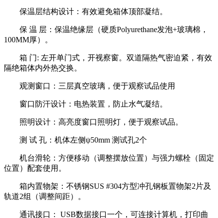
保温层结构设计：有效避免箱体顶部凝结。
保 温 层：保温绝缘层（硬质Polyurethane发泡+玻璃棉，
100MM厚）。
箱 门: 左开单门式，开视察窗。双道隔热气密迫紧，有效
隔绝箱体内外热交换。
观测窗口：三层真空玻璃，便于观察试品使用
窗口防汗设计：电热装置，防止水气凝结。
照明设计：高亮度窗口照明灯，便于观察试品。
测 试 孔：机体左侧ψ50mm 测试孔2个
机台滑轮：方便移动（调整摆放位置）与强力螺栓（固定
位置）配套使用。
箱内置物架：不锈钢SUS #304方型冲孔钢板置物架2片及
轨道2组（调整间距）。
通讯接口： USB数据接口一个，可连接计算机，打印曲