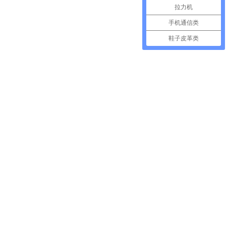
拉力机
手机通信类
鞋子皮革类