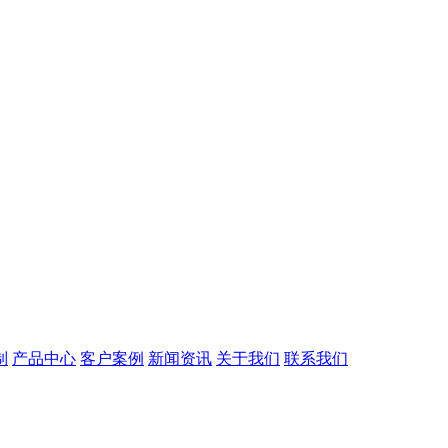
制
产品中心
客户案例
新闻资讯
关于我们
联系我们