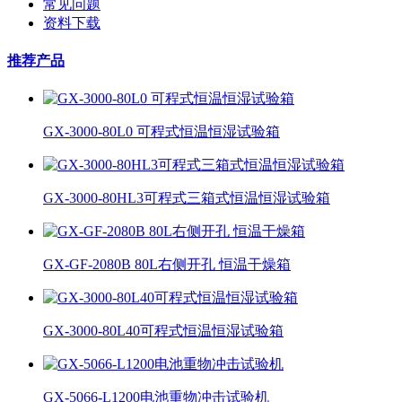
常见问题
资料下载
推荐产品
GX-3000-80L0 可程式恒温恒湿试验箱
GX-3000-80HL3可程式三箱式恒温恒湿试验箱
GX-GF-2080B 80L右侧开孔 恒温干燥箱
GX-3000-80L40可程式恒温恒湿试验箱
GX-5066-L1200电池重物冲击试验机