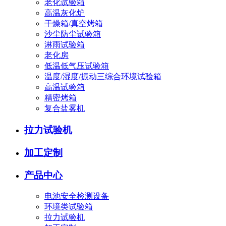
老化试验箱
高温灰化炉
干燥箱/真空烤箱
沙尘防尘试验箱
淋雨试验箱
老化房
低温低气压试验箱
温度/湿度/振动三综合环境试验箱
高温试验箱
精密烤箱
复合盐雾机
拉力试验机
加工定制
产品中心
电池安全检测设备
环境类试验箱
拉力试验机