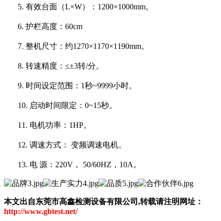
5.
有效台面（
L×W）：1200×1000mm。
6.
护栏高度：
60cm
7.
整机尺寸：
约
127
0×11
7
0×
119
0mm。
8.
转速精度：
≤±3转/分。
9.
时间设定范围：
1秒~9999小时。
10.
启动时间限定：
0~15秒。
11.
电机功率：
1HP。
12.
调速方式：
变频调速电机。
13.
电
源：
220V， 50/60HZ，10A。
本文出自东莞市高鑫检测设备有限公司
,
转载请注明网址：
http://www.gbtest.net/