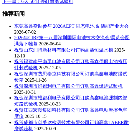
下一篇
：GX-5043 整鞋耐磨试验机
推荐新闻
东莞高鑫赞助参与 2026AEPT 固态电池 & 储能产业大会
2026-07-02
2026年CIBF第十八届深圳国际电池技术交流会/展览会圆
满落下帷幕
2026-06-04
祝贺山东润持新材料有限公司订购高鑫恒温水槽
2025-
12-10
祝贺福建南平南孚电池有限公司订购高鑫伺服电池挤压
针刺试验机
2025-12-05
祝贺深圳市费思泰克科技有限公司订购高鑫电池防爆试
验箱
2025-11-26
祝贺深圳市维都利电子有限公司订购高鑫燃烧试验机
2025-10-31
祝贺深圳市维都利电子有限公司订购高鑫电池强制内部
短路试验机
2025-10-23
祝贺江西宏图集团科技有限公司订购高鑫电动摩擦色牢
度仪
2025-10-15
祝贺成都市创美达检测技术有限公司订购高鑫TABER耐
磨试验机
2025-10-09