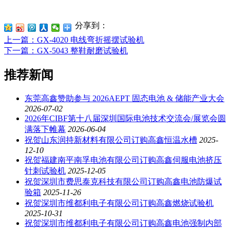
分享到：
上一篇
：GX-4020 电线弯折摇摆试验机
下一篇
：GX-5043 整鞋耐磨试验机
推荐新闻
东莞高鑫赞助参与 2026AEPT 固态电池 & 储能产业大会
2026-07-02
2026年CIBF第十八届深圳国际电池技术交流会/展览会圆
满落下帷幕
2026-06-04
祝贺山东润持新材料有限公司订购高鑫恒温水槽
2025-
12-10
祝贺福建南平南孚电池有限公司订购高鑫伺服电池挤压
针刺试验机
2025-12-05
祝贺深圳市费思泰克科技有限公司订购高鑫电池防爆试
验箱
2025-11-26
祝贺深圳市维都利电子有限公司订购高鑫燃烧试验机
2025-10-31
祝贺深圳市维都利电子有限公司订购高鑫电池强制内部