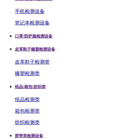
手机检测设备
笔记本检测设备
口罩/防护服检测设备
皮革鞋子橡塑检测设备
皮革鞋子检测类
橡塑检测类
纸品/箱包/纺织类
纸品检测类
箱包检测类
纺织检测类
胶带类检测设备