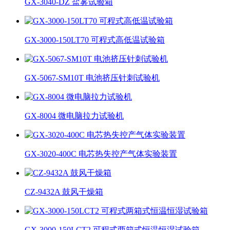
GX-3040-DZ 盐雾试验箱
GX-3000-150LT70 可程式高低温试验箱
GX-5067-SM10T 电池挤压针刺试验机
GX-8004 微电脑拉力试验机
GX-3020-400C 电芯热失控产气体实验装置
CZ-9432A 鼓风干燥箱
GX-3000-150LCT2 可程式两箱式恒温恒湿试验箱