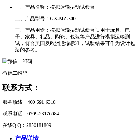
一、产品名称：
模拟运输振动试验台
二、产品型号：
GX-MZ-300
三、产品用途：
模拟运输振动试验台适用于玩具、电
子、家具、礼品、陶瓷、包装等产品进行模拟运输测
试，符合美国及欧洲运输标准，试验结果可作为设计包
装的参考。
微信二维码
联系方式：
服务热线：400-691-6318
联系电话：0769-23176684
在线Q Q：2850181809
产品详情