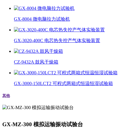
GX-8004 微电脑拉力试验机
GX-3020-400C 电芯热失控产气体实验装置
CZ-9432A 鼓风干燥箱
GX-3000-150LCT2 可程式两箱式恒温恒湿试验箱
其他
GX-MZ-300 模拟运输振动试验台