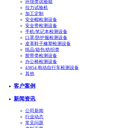
环境类试验箱
拉力试验机
加工定制
安全帽检测设备
安全带检测设备
手机/笔记本检测设备
口罩/防护服检测设备
皮革鞋子橡塑检测设备
纸品/箱包/纺织类
胶带类检测设备
办公椅检测设备
43854 电动自行车检测设备
其他
客户案例
新闻资讯
公司新闻
行业动态
常见问题