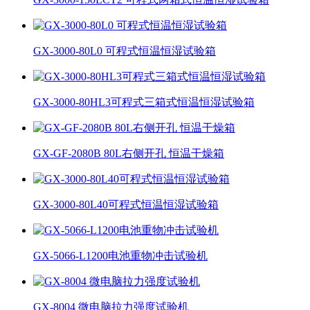
GX-3000-80L0 可程式恒温恒湿试验箱
GX-3000-80HL3可程式三箱式恒温恒湿试验箱
GX-GF-2080B 80L右侧开孔 恒温干燥箱
GX-3000-80L40可程式恒温恒湿试验箱
GX-5066-L1200电池重物冲击试验机
GX-8004 微电脑拉力强度试验机