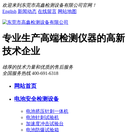
欢迎来到东莞市高鑫检测设备有限公司官网！
English
新闻动态
在线留言
网站地图
专业生产高端检测仪器的高新
技术企业
雄厚的技术力量和优质的售后服务
全国服务热线
400-691-6318
网站首页
电池安全检测设备
电池挤压针刺一体机
电池针刺试验机
加速度冲击试验台
电池防爆试验箱