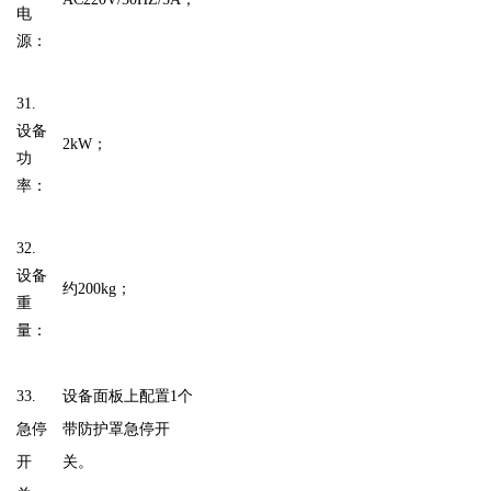
电
源：
3
1
.
设备
2
kW；
功
率：
3
2
.
设备
约
200kg；
重
量：
3
3
.
设备面板上配置
1
个
急停
带防护罩急停开
开
关。