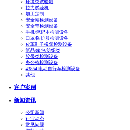
环境类试验箱
拉力试验机
加工定制
安全帽检测设备
安全带检测设备
手机/笔记本检测设备
口罩/防护服检测设备
皮革鞋子橡塑检测设备
纸品/箱包/纺织类
胶带类检测设备
办公椅检测设备
43854 电动自行车检测设备
其他
客户案例
新闻资讯
公司新闻
行业动态
常见问题