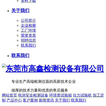
资料下载
关于我们
公司简介
企业相册
工厂环境
荣誉资质
招聘信息
联系我们
联系我们
专业生产高端检测仪器的高新技术企业
雄厚的技术力量和优质的售后服务
网站首页
电池安全检测设备
环境类试验箱
拉力试验机
加工定
制
产品中心
客户案例
新闻资讯
关于我们
联系我们