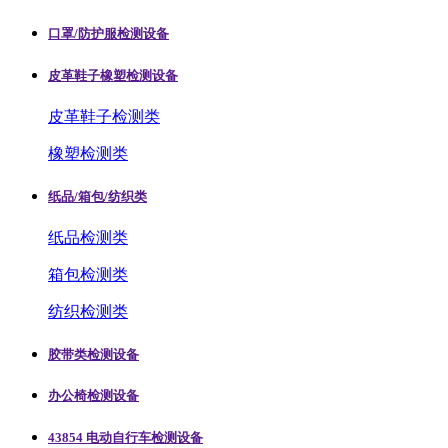
口罩/防护服检测设备
皮革鞋子橡塑检测设备
皮革鞋子检测类
橡塑检测类
纸品/箱包/纺织类
纸品检测类
箱包检测类
纺织检测类
胶带类检测设备
办公椅检测设备
43854 电动自行车检测设备