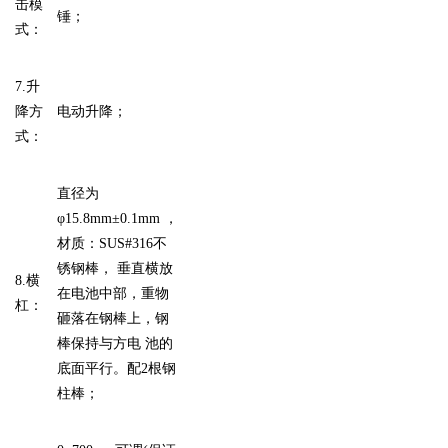
击模
锤；
式：
7.升
降方
电动升降；
式：
直径为
φ15.8mm±0.1mm ，
材质：SUS#316不
锈钢棒， 垂直横放
8.横
在电池中部，重物
杠：
砸落在钢棒上，钢
棒保持与方电 池的
底面平行。配
2
根钢
柱棒；