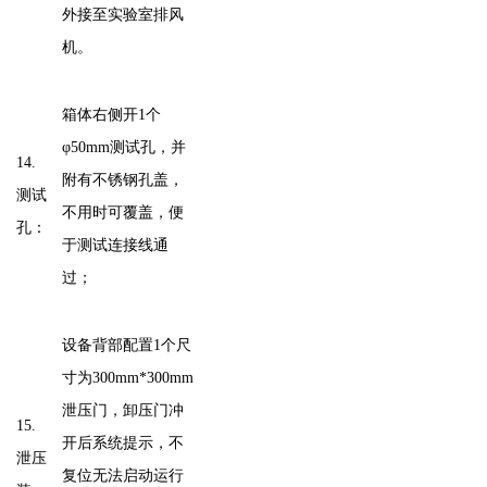
外接至实验室排风
机
。
箱体右侧开
1
个
φ
50
mm
测试孔
，并
1
4
.
附有不锈钢孔盖
，
测试
不用
时
可覆盖
，
便
孔
：
于测试连接线通
过
；
设备背部配置
1个尺
寸为300mm*300mm
泄压门，卸压门冲
1
5
.
开后系统提示，不
泄压
复位无法启动运行