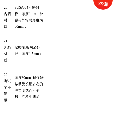
2
0
.
SUS#304不锈钢
内箱
板，厚度1mm，补
材
强与外箱总厚度为
质：
8
0
mm；
2
1
.
外箱
A3冷轧板烤漆处
材
理，厚度1.5mm；
质：
2
2
.
厚度
30mm, 确保能
测试
够承受长期多次的
垫座
冲击测试而不变
钢
形，不发生凹陷；
板：