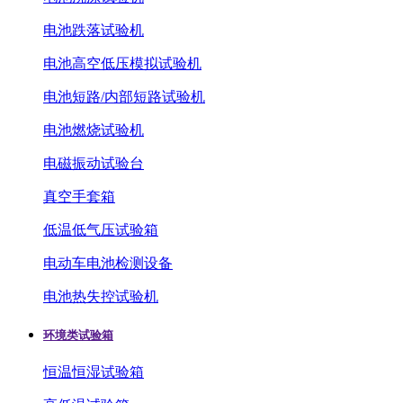
电池跌落试验机
电池高空低压模拟试验机
电池短路/内部短路试验机
电池燃烧试验机
电磁振动试验台
真空手套箱
低温低气压试验箱
电动车电池检测设备
电池热失控试验机
环境类试验箱
恒温恒湿试验箱