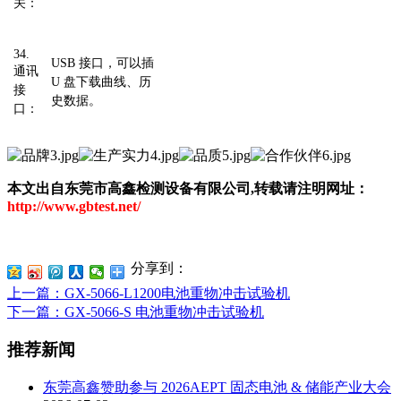
关
：
3
4
.
USB
接口，可以插
通讯
U
盘下载曲线、历
接
史数据
。
口：
本文出自东莞市高鑫检测设备有限公司
,
转载请注明网址：
http://www.gbtest.net/
分享到：
上一篇
：GX-5066-L1200电池重物冲击试验机
下一篇
：GX-5066-S 电池重物冲击试验机
推荐新闻
东莞高鑫赞助参与 2026AEPT 固态电池 & 储能产业大会