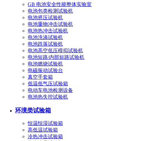
GB 电池安全性能整体实验室
电池包类检测试验机
电池挤压试验机
电池重物冲击试验机
电池热冲击试验机
电池洗涤试验机
电池跌落试验机
电池高空低压模拟试验机
电池短路/内部短路试验机
电池燃烧试验机
电磁振动试验台
真空手套箱
低温低气压试验箱
电动车电池检测设备
电池热失控试验机
环境类试验箱
恒温恒湿试验箱
高低温试验箱
冷热冲击试验箱