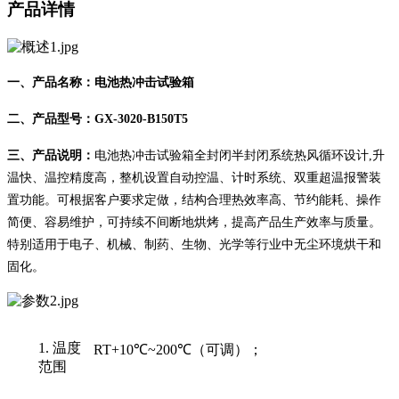
产品详情
一、
产品名称：
电池热冲击试验箱
二、
产品型号：
GX-3020-B150T5
三、
产品说明：
电池热冲击试验箱全封闭半封闭系统热风循环设计
,
升
温快、温控精度高，整机设置自动控温、计时系统、双重超温报警装
置功能。可根据客户要求定做，结构合理热效率高、节约能耗、操作
简便、容易维护，可持续不间断地烘烤，提高产品生产效率与质量。
特别适用于电子、机械、制药、生物、光学等行业中无尘环境烘干和
固化。
1.
温度
RT+10℃~200℃（可调）；
范围