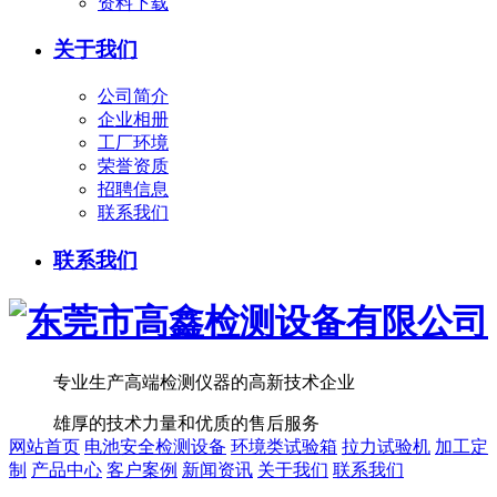
资料下载
关于我们
公司简介
企业相册
工厂环境
荣誉资质
招聘信息
联系我们
联系我们
专业生产高端检测仪器的高新技术企业
雄厚的技术力量和优质的售后服务
网站首页
电池安全检测设备
环境类试验箱
拉力试验机
加工定
制
产品中心
客户案例
新闻资讯
关于我们
联系我们