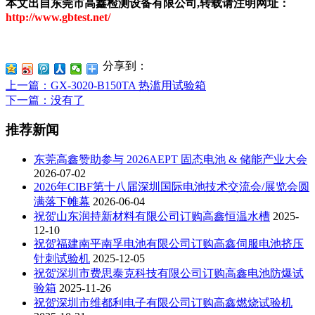
本文出自东莞市高鑫检测设备有限公司
,
转载请注明网址：
http://www.gbtest.net/
分享到：
上一篇
：GX-3020-B150TA 热滥用试验箱
下一篇
：没有了
推荐新闻
东莞高鑫赞助参与 2026AEPT 固态电池 & 储能产业大会
2026-07-02
2026年CIBF第十八届深圳国际电池技术交流会/展览会圆
满落下帷幕
2026-06-04
祝贺山东润持新材料有限公司订购高鑫恒温水槽
2025-
12-10
祝贺福建南平南孚电池有限公司订购高鑫伺服电池挤压
针刺试验机
2025-12-05
祝贺深圳市费思泰克科技有限公司订购高鑫电池防爆试
验箱
2025-11-26
祝贺深圳市维都利电子有限公司订购高鑫燃烧试验机