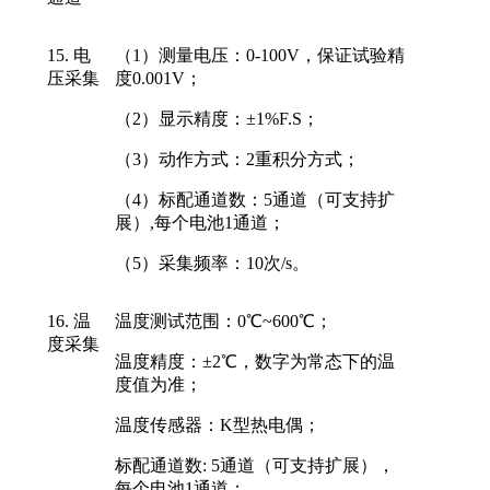
15.
电
（
1）测量电压：0-100V，保证试验精
压采集
度0.001V；
（
2）显示精度：±1%F.S；
（
3）动作方式：2重积分方式；
（
4）标配通道数：5通道（可支持扩
展）,每个电池1通道；
（
5）采集频率：10次/s。
16.
温
温度测试范围：
0℃~600℃；
度采集
温度精度：
±2℃，数字为常态下的温
度值为准；
温度传感器：
K型热电偶；
标配通道数
: 5通道（可支持扩展），
每个电池1通道；