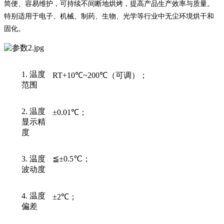
简便、容易维护，可持续不间断地烘烤，提高产品生产效率与质量。
特别适用于电子、机械、制药、生物、光学等行业中无尘环境烘干和
固化。
1.
温度
RT+10℃~200℃（可调）；
范围
2.
温度
±0.01℃；
显示精
度
3.
温度
≦±0.5℃；
波动度
4.
温度
±2℃；
偏差