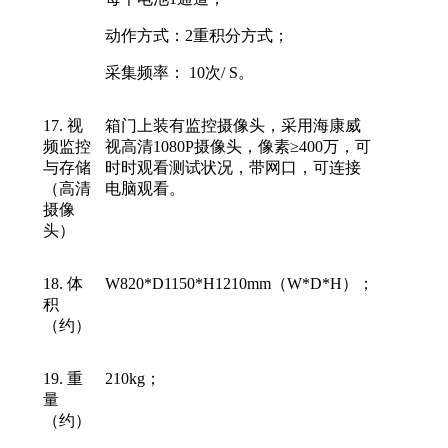
动作方式：
2重积分方式；
采集频率：
10次/ S。
17.
视
箱门上装有监控摄像头，采用海康威
频监控
视高清
1080P摄像头，像素≥400万，可
与存储
时时观看测试状况，带网口，可连接
（高清
电脑观看
。
摄像
头）
18.
体
W8
2
0*D11
5
0*H12
1
0mm（W*D*H）；
积
（约）
19.
重
210kg；
量
（约）