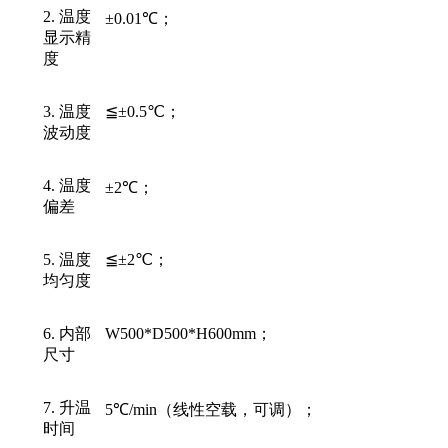
2.
温度
±0.01℃；
显示精
度
3.
温度
≦±0.5℃；
波动度
4.
温度
±2℃；
偏差
5.
温度
≦±2℃；
均匀度
6.
内部
W500*D500*H600mm；
尺寸
7.
升温
5℃/min（线性空载，可调）；
时间