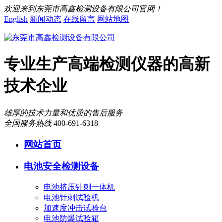
欢迎来到东莞市高鑫检测设备有限公司官网！
English
新闻动态
在线留言
网站地图
专业生产高端检测仪器的高新
技术企业
雄厚的技术力量和优质的售后服务
全国服务热线
400-691-6318
网站首页
电池安全检测设备
电池挤压针刺一体机
电池针刺试验机
加速度冲击试验台
电池防爆试验箱