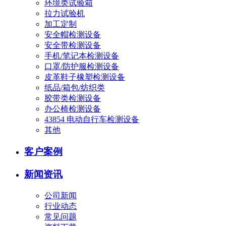
环境类试验箱
拉力试验机
加工定制
安全帽检测设备
安全带检测设备
手机/笔记本检测设备
口罩/防护服检测设备
皮革鞋子橡塑检测设备
纸品/箱包/纺织类
胶带类检测设备
办公椅检测设备
43854 电动自行车检测设备
其他
客户案例
新闻资讯
公司新闻
行业动态
常见问题