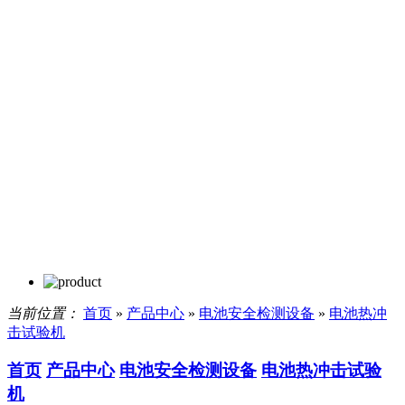
当前位置：
首页
»
产品中心
»
电池安全检测设备
»
电池热冲
击试验机
首页
产品中心
电池安全检测设备
电池热冲击试验
机