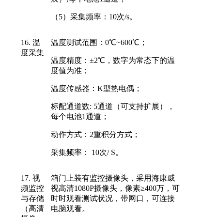
（
5）采集频率：10次/s。
16.
温
温度测试范围：
0℃~600℃；
度采集
温度精度：
±2℃，数字为常态下的温
度值为准；
温度传感器：
K型热电偶；
标配通道数
: 5通道（可支持扩展），
每个电池1通道；
动作方式：
2重积分方式；
采集频率：
10次/ S。
17.
视
箱门上装有监控摄像头，采用海康威
频监控
视高清
1080P摄像头，像素≥400万，可
与存储
时时观看测试状况，带网口，可连接
（高清
电脑观看
。