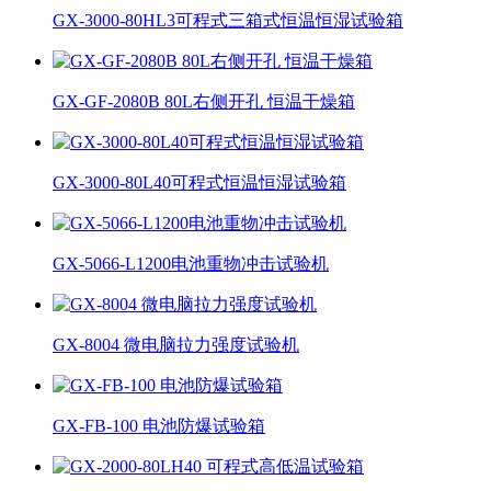
GX-3000-80HL3可程式三箱式恒温恒湿试验箱
GX-GF-2080B 80L右侧开孔 恒温干燥箱
GX-3000-80L40可程式恒温恒湿试验箱
GX-5066-L1200电池重物冲击试验机
GX-8004 微电脑拉力强度试验机
GX-FB-100 电池防爆试验箱