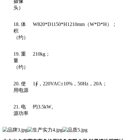
摄像
头）
18.
体
W8
2
0*D11
5
0*H12
1
0mm（W*D*H）；
积
（约）
19.
重
210kg；
量
（约）
20.
使
1∮，220VAC±10%，50Hz，20A；
用电源
21.
电
约
3.5kW。
源功率