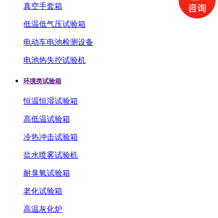
真空手套箱
低温低气压试验箱
电动车电池检测设备
电池热失控试验机
环境类试验箱
恒温恒湿试验箱
高低温试验箱
冷热冲击试验箱
盐水喷雾试验机
耐臭氧试验箱
老化试验箱
高温灰化炉