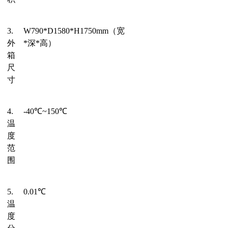
3.
W
79
0*D15
8
0*H1750
mm
（宽
外
*深*高）
箱
尺
寸
4.
-40℃~150℃
温
度
范
围
5.
0.01℃
温
度