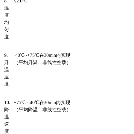
8.
≤
2.0
℃
温
度
均
匀
度
9.
-
40℃~+75℃在
30
min
内
实现
升
（平均升温，非线性空载）
温
速
度
10.
+75℃~-40℃在
30
min
内
实现
降
（平均降温，非线性空载）
温
速
度