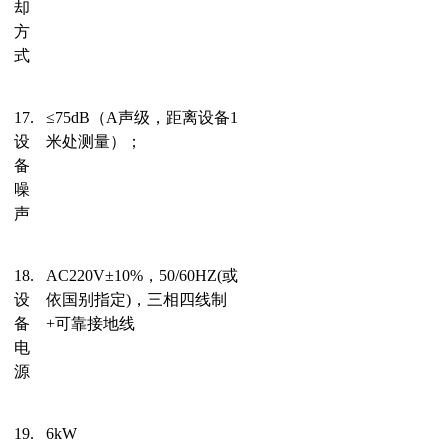
却
方
式
17.
≤
7
5
dB
（
A
声
级
，距离设备
1
设
米处测量
）
；
备
噪
声
18.
AC
22
0V
±
10%
，
50/60HZ(
或
设
依国别指定
)
，三相四线制
备
+
可靠接地
线
电
源
19.
6
kW