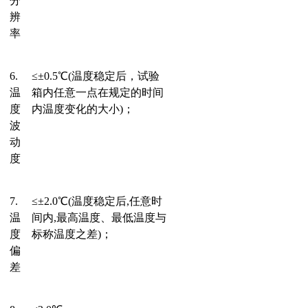
分
辨
率
6.
≤
±
0.
5℃
(温度稳定后，试验
温
箱内任意一点在规定的时间
度
内温度变化的大小)
；
波
动
度
7.
≤
±
2.0
℃
(温度稳定后,任意时
温
间内,最高温度、最低温度与
度
标称温度之差)
；
偏
差