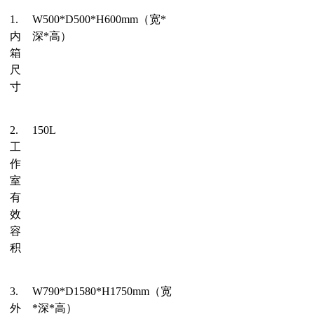
1.
W500*D500*H600
mm
（宽
*
内
深*高）
箱
尺
寸
2.
150
L
工
作
室
有
效
容
积
3.
W
79
0*D15
8
0*H1750
mm
（宽
外
*深*高）