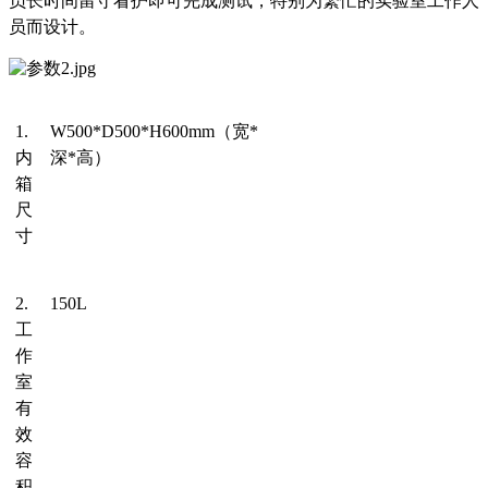
员长时间留守看护即可完成测试，特别为繁忙的实验室工作人
员而设计。
1.
W500*D500*H600
mm
（宽
*
内
深*高）
箱
尺
寸
2.
150
L
工
作
室
有
效
容
积