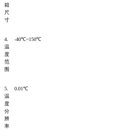
箱
尺
寸
4.
-40℃~150℃
温
度
范
围
5.
0.01℃
温
度
分
辨
率