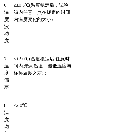
6.
≤
±
0.
5℃
(温度稳定后，试验
温
箱内任意一点在规定的时间
度
内温度变化的大小)
；
波
动
度
7.
≤
±
2.0
℃
(温度稳定后,任意时
温
间内,最高温度、最低温度与
度
标称温度之差)
；
偏
差
8.
≤
2.0
℃
温
度
均